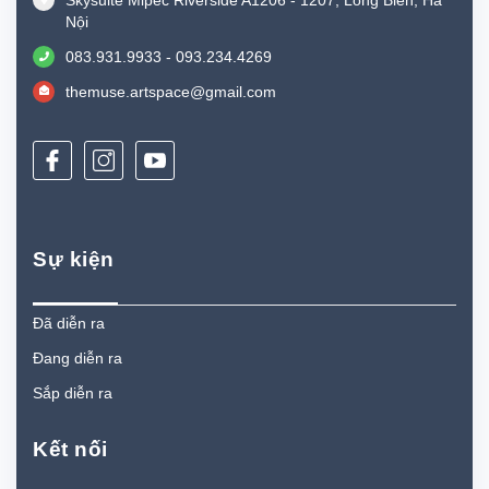
Skysuite Mipec Riverside A1206 - 1207, Long Biên, Hà
Nội
083.931.9933 - 093.234.4269
themuse.artspace@gmail.com
Sự kiện
Đã diễn ra
Đang diễn ra
Sắp diễn ra
Kết nối