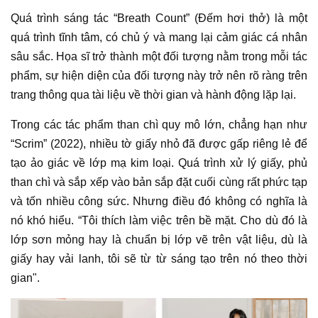
Quá trình sáng tác “Breath Count” (Đếm hơi thở) là một
quá trình tĩnh tâm, có chủ ý và mang lại cảm giác cá nhân
sâu sắc.
Họa sĩ
trở thành một đối tượng nằm trong mỗi
tác
phẩm
, sự hiện diện của đối tượng này trở nên rõ ràng trên
trang thông qua tài liệu về thời gian và hành động lặp lại.
Trong các
tác phẩm
than chì quy mô lớn, chẳng hạn như
“Scrim” (2022), nhiều tờ giấy nhỏ đã được gấp riêng lẻ để
tạo ảo giác về lớp mạ kim loại. Quá trình xử lý giấy, phủ
than chì và sắp xếp vào bản sắp đặt cuối cùng rất phức tạp
và tốn nhiều công sức. Nhưng điều đó không có nghĩa là
nó khó hiểu. “Tôi thích làm việc trên bề mặt. Cho dù đó là
lớp sơn mỏng hay là chuẩn bị lớp vẽ trên vật liệu, dù là
giấy hay vải lanh, tôi sẽ từ từ sáng tạo trên nó theo thời
gian".