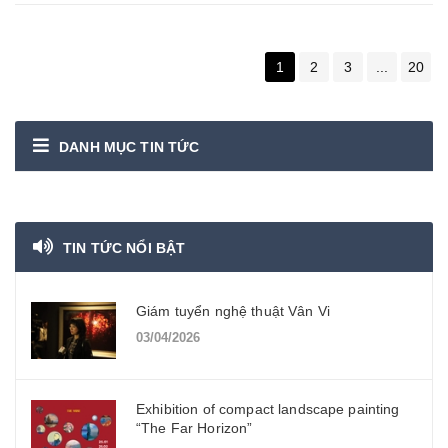
1
2
3
...
20
DANH MỤC TIN TỨC
TIN TỨC NỔI BẬT
Giám tuyển nghệ thuật Vân Vi
03/04/2026
Exhibition of compact landscape painting
“The Far Horizon”