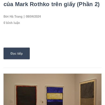
của Mark Rothko trên giấy (Phần 2)
|
Bởi Hà Trang
08/04/2024
0 bình luận
Kate Rothko Prizel, con gái của hoạ sĩ, cho biết cha cô là một
người đàn ông tình cảm, chăm chỉ và là trụ cột trong gia đình. Cô
nói: “Bố tôi luôn ...
Đọc tiếp