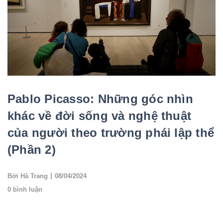
Pablo Picasso: Những góc nhìn
khác về đời sống và nghệ thuật
của người theo trường phái lập thể
(Phần 2)
|
Bởi Hà Trang
08/04/2024
0 bình luận
Để đến với Marie-Thérèse Walter, Picasso từng bỏ rơi người vợ
đầu tiên của mình là vũ công ba lê Olga Khokhlova, sau đó bà đã