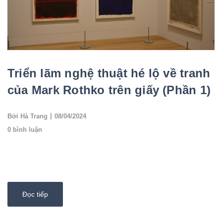
Triển lãm nghệ thuật hé lộ về tranh
của Mark Rothko trên giấy (Phần 1)
|
Bởi Hà Trang
08/04/2024
0 bình luận
Các tác phẩm của Mark Rothko đầy mê hoặc và được công nhận
trên toàn thế giới – những mảng màu sắc và hình chữ nhật nổi,
có cạnh mờ… tất cả đều là ...
Đọc tiếp