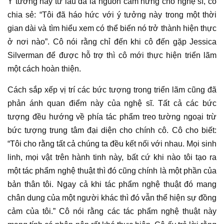
Ý tưởng này từ lâu đã là nguồn cảm hứng cho
nghệ sĩ
, cô
chia sẻ: “Tôi đã háo hức với ý tưởng này trong một thời
gian dài và tìm hiểu xem có thể biến nó trở thành hiện thực
ở nơi nào”. Cô nói rằng chỉ đến khi cô đến gặp Jessica
Silverman để được hỗ trợ thì cô mới thực hiện triển lãm
một cách hoàn thiện.
Cách sắp xếp vị trí các bức tượng trong
triển lãm
cũng đã
phản ánh quan điểm này của nghệ sĩ. Tất cả các bức
tượng đều hướng về phía tác phẩm treo tường ngoại trừ
bức tượng trung tâm đại diện cho chính cô. Cô cho biết:
“Tôi cho rằng tất cả chúng ta đều kết nối với nhau. Mọi sinh
linh, mọi vật trên hành tinh này, bất cứ khi nào tôi tạo ra
một
tác phẩm nghệ thuật
thì đó cũng chính là một phần của
bản thân tôi. Ngay cả khi
tác phẩm nghệ thuật
đó mang
chân dung của một người khác thì đó vẫn thể hiện sự đồng
cảm của tôi.” Cô nói rằng các tác phẩm nghệ thuật này