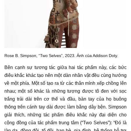
Rose B. Simpson, “Two Selves”, 2023. Ảnh của Addison Doty.
Bên cạnh sự tương tác giữa hai
tác phẩm
này, các bức
điêu khắc
khác tạo nên một dàn nhân vật đều cùng hướng
về một phía. Một số tạo ra từ các thân mình xếp chồng lên
nhau; một số khác là những tượng được tô đen với sọc
trắng trải dài trên cơ thể và đầu, bàn tay của họ buông
thõng trên cánh tay dài được làm bằng dây bện. Simpson
giải thích, những
tác phẩm điêu khắc
này đại diện cho
cộng đồng của tác phẩm trung tâm (“Two Selves”): “Đó là
làn da, đồng đội, tổ đội, bạn bè, gia đình, hệ thống hỗ trợ