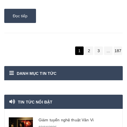
chết vì tự sát. Một n...
Đọc tiếp
1
2
3
...
187
DANH MỤC TIN TỨC
TIN TỨC NỔI BẬT
Giám tuyển nghệ thuật Vân Vi