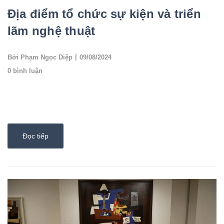
Địa điểm tổ chức sự kiện và triển
lãm nghệ thuật
|
Bởi Phạm Ngọc Diệp
09/08/2024
0 bình luận
Tọa lạc tại trung tâm sôi động của quận Hoàn Kiếm, Hà Nội, The
Muse Artspace là một không gian nghệ thuật lý tưởng cho các sự
kiện và triển lãm ng...
Đọc tiếp