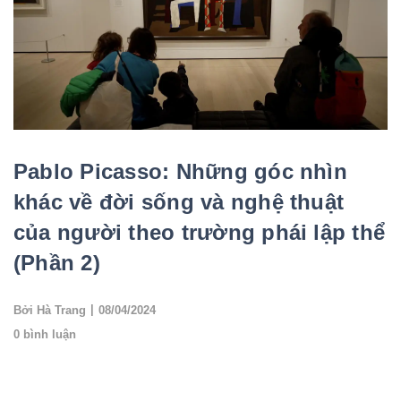
Pablo Picasso: Những góc nhìn
khác về đời sống và nghệ thuật
của người theo trường phái lập thể
(Phần 2)
|
Bởi Hà Trang
08/04/2024
0 bình luận
Để đến với Marie-Thérèse Walter, Picasso từng bỏ rơi người vợ
đầu tiên của mình là vũ công ba lê Olga Khokhlova, sau đó bà đã