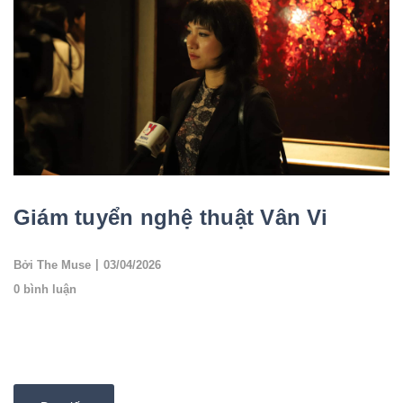
Giám tuyển nghệ thuật Vân Vi
|
Bởi The Muse
03/04/2026
0 bình luận
Nghệ thuật vốn là sự hội tụ đa tầng giữa các giá trị lịch sử, nền
tảng văn hóa và những biến thiên cảm xúc của người nghệ sĩ.
Việc thưởng thức khôn...