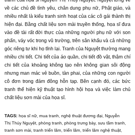
về các chủ đề tình yêu, chân dung phụ nữ, Phật giáo, và
nhiều nhất là kiểu
tranh
sinh hoạt của các cô gái thành thị
hiện đại. Bằng chất liệu
sơn mài truyền thống
,
họa sĩ
đưa
vào đề tài rất đời thực của những người phụ nữ với son
phấn, váy vóc trong vũ trường, trên sân khấu và cả những
góc riêng tư khi họ tĩnh lại.
Tranh
của Nguyệt thường mang
nhiều chi tiết. Chi tiết của áo quần, chi tiết đồ vật, thậm chí
chi tiết của khoảng không tạo nên không gian sôi động
nhưng man mác vẻ buồn, tàn phai, của những con người
cô đơn trong đám đông hỗn tạp. Bên cạnh đó, các bức
tranh thể hiện kỹ thuật tạo hình
hội họa
và việc làm chủ
chất liệu sơn mài
của
họa sĩ
.
TAGS:
họa sĩ nữ
,
mua tranh
,
nghệ thuật đương đại
,
Nguyễn
Thị Thúy Nguyệt
,
phòng tranh
,
phòng trưng bày
,
sưu tầm tranh
,
tranh sơn mài
,
tranh triển lãm
,
triển lãm
,
triển lãm nghệ thuật
,