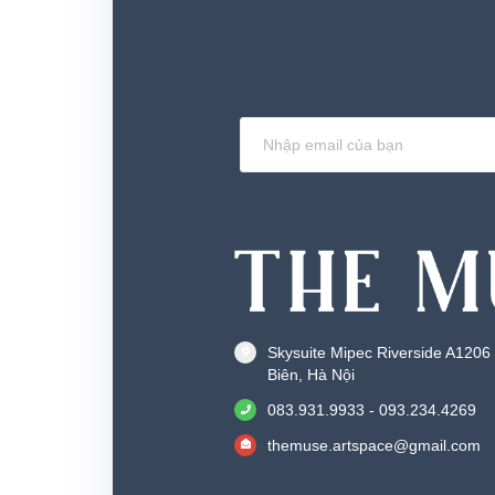
Skysuite Mipec Riverside A1206
Biên, Hà Nội
083.931.9933 - 093.234.4269
themuse.artspace@gmail.com