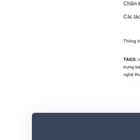
Chấm t
Các
tá
Thông ti
TAGS:
trưng bà
nghệ th