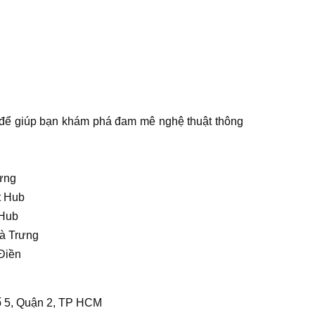
m để giúp bạn khám phá đam mê nghệ thuật thông
ưng
t Hub
 Hub
Bà Trưng
 Điền
hố 5, Quận 2, TP HCM