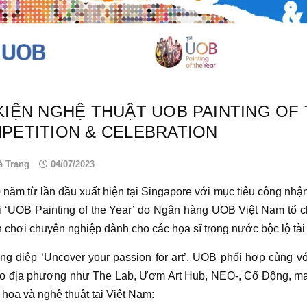
KIỆN NGHỆ THUẬT UOB PAINTING OF
PETITION & CELEBRATION
à Trang
04/07/2023
năm từ lần đầu xuất hiện tại Singapore với mục tiêu công nhận
i ‘UOB Painting of the Year’ do Ngân hàng UOB Việt Nam tổ c
n chơi chuyên nghiệp dành cho các
họa sĩ
trong nước bộc lộ tài
ông điệp ‘Uncover your passion for art’, UOB phối hợp cùng 
ạo địa phương như The Lab, Ươm Art Hub, NEO-, Cổ Động, ma
 họa
và
nghệ thuật
tại Việt Nam: