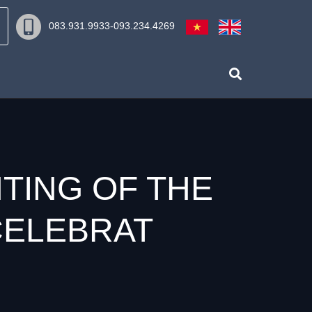
083.931.9933-093.234.4269
TING OF THE
CELEBRAT