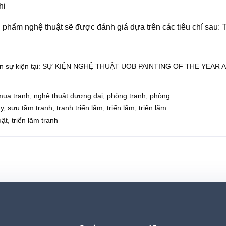
hi
c phẩm nghệ thuật
sẽ được đánh giá dựa trên các tiêu chí sau: 
n sự kiện tại:
SỰ KIỆN NGHỆ THUẬT UOB PAINTING OF THE YEAR 
mua tranh
,
nghệ thuật đương đại
,
phòng tranh
,
phòng
y
,
sưu tầm tranh
,
tranh triển lãm
,
triển lãm
,
triển lãm
uật
,
triển lãm tranh