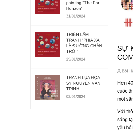
painting “The Far
Horizon”
31/01/2024
TRIỂN LÃM
TRANH “PHÍA XA
LÀ ĐƯỜNG CHÂN
SỰ 
TRỜI”
COM
29/01/2024
Bởi H
TRANH LỤA HỌA
Hơn 40 
SỸ NGUYỄN VĂN
TRINH
cuộc th
03/01/2024
một sâ
Với th
sáng t
yêu
hội