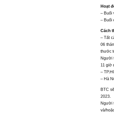
Hoạt đ
– Buổi
– Buổi 
Cách t
– Tất 
06 thán
thước t
Người t
11 giờ 
– TP.H
– Hà Nộ
BTC sẽ
2023.
Người t
và/hoặc