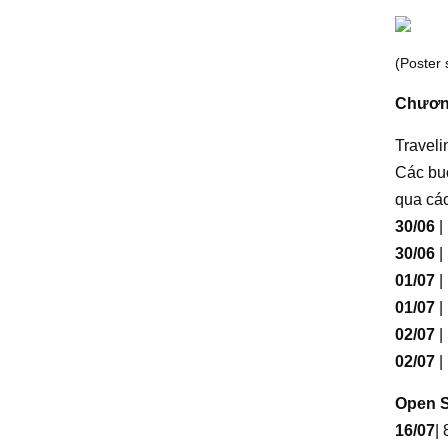
(Poster 
Chương
Traveli
Các buổ
qua các
30/06
|
30/06
|
01/07
|
01/07
|
02/07
|
02/07
|
Open S
16/07
|