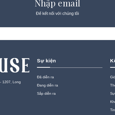
Nhập email
Để kết nối với chúng tôi
Sự kiện
K
Đã diễn ra
Giớ
 - 1207, Long
Đang diễn ra
Th
Sắp diễn ra
Sự
Kh
Tin