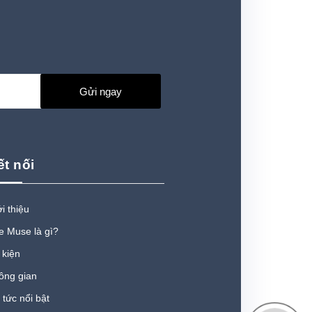
Gửi ngay
ết nối
i thiệu
e Muse là gì?
 kiện
ông gian
 tức nổi bật