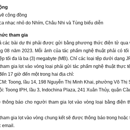
ộng
 vẽ cộng đồng
ca nhạc nhỏ do Nhím, Châu Nhi và Tùng biểu diễn
hức tham gia
cả các bài dự thi phải được gửi bằng phương thức điện tử qu
g 08 năm 2023. Mỗi ảnh của tác phẩm nghệ thuật phải có tối 
ệp tối đa là ba (3) megabyte (MB). Chỉ các loại tệp dưới dạn
ham gia lọt vào vòng loại phải gửi tác phẩm nghệ thuật thực 
đến 17 giờ đến một trong hai địa chỉ:
CM: Toong, lầu 14, 198 Nguyễn Thị Minh Khai, phường Võ Thị
i: Toong IPH, lầu 3, Indochina Plaza, 241 Xuân Thủy, quận Cầ
 thông báo cho người tham gia lọt vào vòng loại bằng điện t
ham gia lọt vào vòng chung kết sẽ được thông báo trong hoặc
 email.