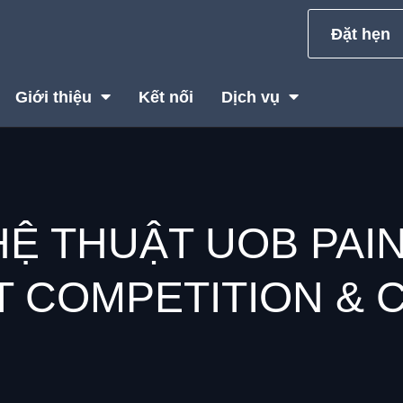
Đặt hẹn
Giới thiệu
Kết nối
Dịch vụ
HỆ THUẬT UOB PAIN
T COMPETITION & 