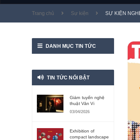
Trang chủ
Sự kiện
SỰ KIỆN NGH
DANH MỤC TIN TỨC
TIN TỨC NỔI BẬT
Giám tuyển nghệ
thuật Vân Vi
03/04/2026
Exhibition of
compact landscape