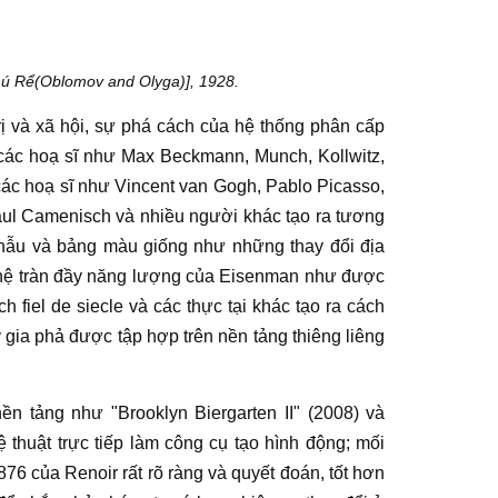
ú Rể(Oblomov and Olyga)], 1928.
rị và xã hội, sự phá cách của hệ thống phân cấp
 các
hoạ sĩ
như
Max Beckmann
,
Munch
,
Kollwitz
,
các
hoạ sĩ
như
Vincent van Gogh
,
Pablo Picasso
,
ul Camenisch
và nhiều người khác tạo ra tương
phẫu và bảng màu giống như những thay đổi địa
 hệ tràn đầy năng lượng của
Eisenman
như được
h fiel de siecle và các thực tại khác tạo ra cách
y gia phả được tập hợp trên nền tảng thiêng liêng
ền tảng như "Brooklyn Biergarten II" (2008) và
ệ thuật
trực tiếp làm công cụ tạo hình động; mối
876 của Renoir rất rõ ràng và quyết đoán, tốt hơn