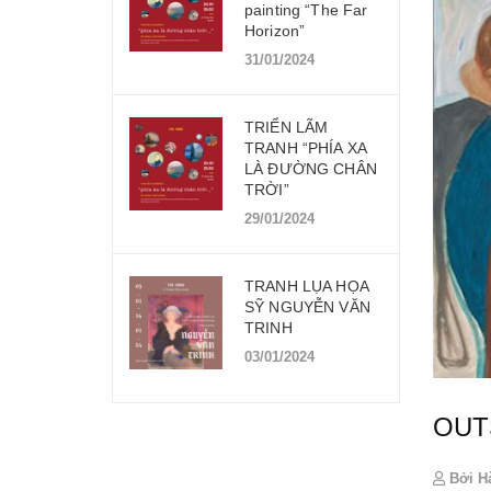
painting “The Far
Horizon”
31/01/2024
TRIỂN LÃM
TRANH “PHÍA XA
LÀ ĐƯỜNG CHÂN
TRỜI”
29/01/2024
TRANH LỤA HỌA
SỸ NGUYỄN VĂN
TRINH
03/01/2024
OUTS
Bởi H