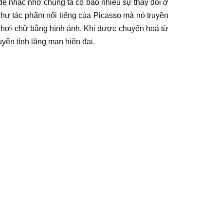
 để nhắc nhở chúng ta có bao nhiêu sự thay đổi ở
 như
tác phẩm
nổi tiếng của Picasso mà nó truyền
chơi chữ bằng hình ảnh. Khi được chuyển hoá từ
uyện tình lãng mạn hiện đại.