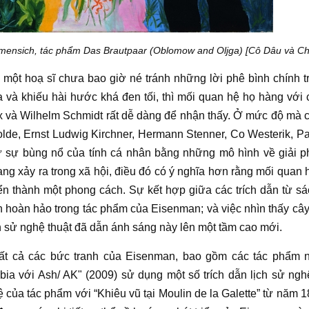
mensich, tác phẩm Das Brautpaar (Oblomow and Oljga) [Cô Dâu và Ch
i một
hoạ sĩ
chưa bao giờ né tránh những lời phê bình chính t
 và khiếu hài hước khá đen tối, thì mối quan hệ họ hàng với
x
và
Wilhelm Schmidt
rất dễ dàng để nhận thấy. Ở mức độ mà 
olde
,
Ernst Ludwig Kirchner
,
Hermann Stenner
,
Co Westerik
,
Pa
ừ sự bùng nổ của tính cá nhân bằng những mô hình về giải 
ng xảy ra trong xã hội, điều đó có ý nghĩa hơn rằng mối quan
iển thành một phong cách. Sự kết hợp giữa các trích dẫn từ sác
n hoàn hảo trong tác phẩm của
Eisenman
; và việc nhìn thấy câ
h sử nghệ thuật
đã dẫn ánh sáng này lên một tầm cao mới.
tất cả các bức
tranh
của
Eisenman
, bao gồm các
tác phẩm
n
bia với Ash/ AK" (2009) sử dụng một số trích dẫn
lịch sử ngh
ệ của
tác phẩm
với “Khiêu vũ tại Moulin de la Galette” từ năm 1