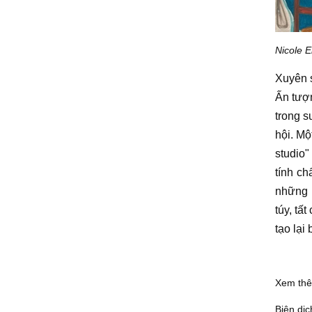
Nicole 
Xuyên s
Ấn tượn
trong s
hội. Mộ
studio"
tính c
những
túy, tấ
tạo lại
Xem th
Biên dịc