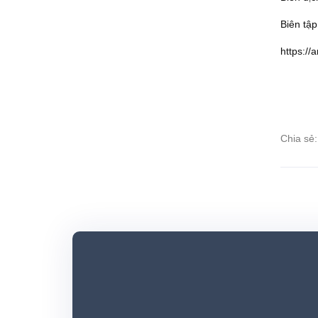
Biên tậ
https://
Chia sẻ: