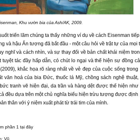
Eisenman, Khu vườn bia của Ash/AK, 2009.
uốt triển lãm chúng ta thấy những ví dụ về cách
Eisenman
tiếp
g và hậu Ấn tượng đã bắt đầu - một câu hỏi về trật tự của mọi
uy nghĩ và cách nhìn, và sự thay đổi về bản chất khái niệm tro
t tuyệt tác đầy hấp dẫn, có chút lo ngại và thể hiện sự đồng 
 (2009), khắc họa rõ ràng nhất về vẻ đẹp của cuộc sống tron
hất văn hoá của bia Đức, thuốc lá Mỹ, chồng sách
nghệ thuật
,
 bức
tranh vẽ
hiện đại, da trần và hàng dệt được thể hiện nh
t cả đều dựa trên một chủ nghĩa biểu hiện trừu tượng được định
 bản thân với ý niệm xuất phát từ trái tim của mình.
êm phần 1
tại đây
h: Vũ