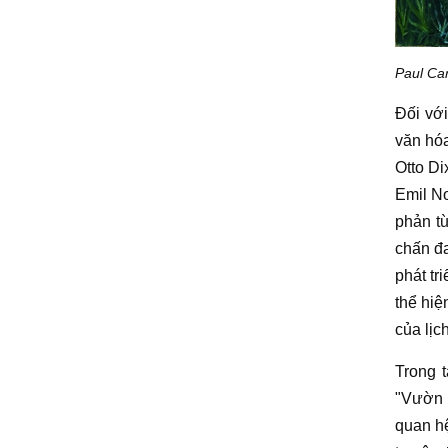
Paul Ca
Đối vớ
văn hóa
Otto Di
Emil N
phản t
chấn đa
phát tr
thể hiệ
của
lịc
Trong 
"Vườn 
quan h