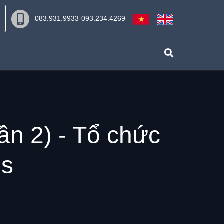
083.931.9933-093.234.4269
n 2) - Tổ chức
es