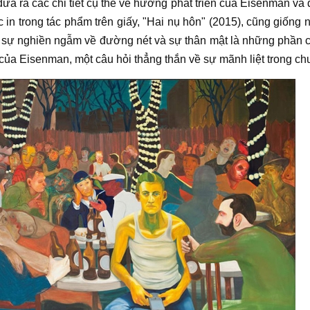
đưa ra các chi tiết cụ thể về hướng phát triển của Eisenman và
 in trong tác phẩm trên giấy, "Hai nụ hôn" (2015), cũng giống
t sự nghiền ngẫm về đường nét và sự thân mật là những phần 
 của
Eisenman
, một câu hỏi thẳng thắn về sự mãnh liệt trong ch