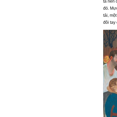
ta nên 
đó. Mực
tải, mộ
đôi tay