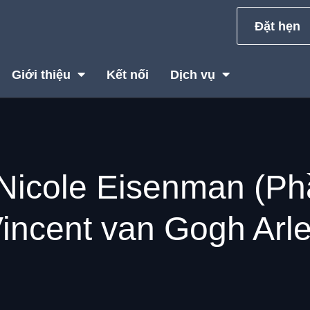
Đặt hẹn
Giới thiệu
Kết nối
Dịch vụ
icole Eisenman (Phầ
incent van Gogh Arl