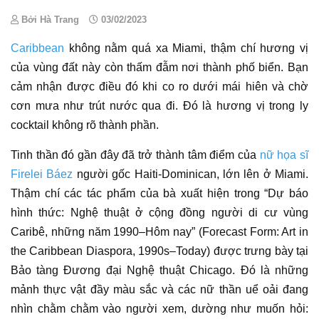
Bởi Hà Trang
03/02/2023
Caribbean
không nằm quá xa Miami, thậm chí hương vị
của vùng đất này còn thấm đẫm nơi thành phố biển. Bạn
cảm nhận được điều đó khi co ro dưới mái hiên và chờ
cơn mưa như trút nước qua đi. Đó là hương vị trong ly
cocktail không rõ thành phần.
Tinh thần đó gần đây đã trở thành tâm điểm của
nữ họa sĩ
Firelei Báez
người gốc Haiti-Dominican, lớn lên ở Miami.
Thậm chí các
tác phẩm
của bà xuất hiện trong “Dự báo
hình thức:
Nghệ thuật
ở cộng đồng người di cư vùng
Caribê, những năm 1990–Hôm nay” (Forecast Form: Art in
the Caribbean Diaspora, 1990s–Today) được
trưng bày
tại
Bảo tàng Đương đại Nghệ thuật Chicago. Đó là những
mảnh thực vật đầy màu sắc và các nữ thần uể oải đang
nhìn chằm chằm vào người xem, dường như muốn hỏi: