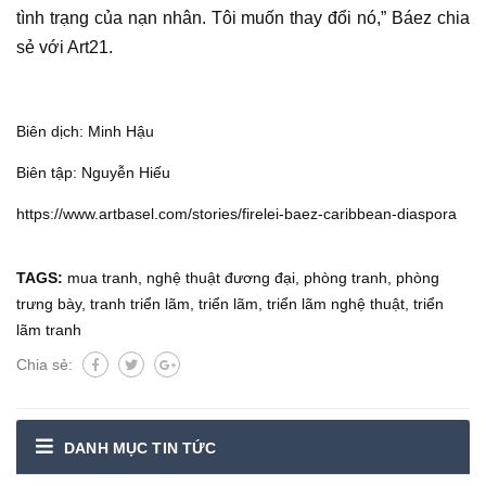
tình trạng của nạn nhân. Tôi muốn thay đổi nó,” Báez chia
sẻ với Art21.
Biên dịch: Minh Hậu
Biên tập: Nguyễn Hiếu
https://www.artbasel.com/stories/firelei-baez-caribbean-diaspora
TAGS:
mua tranh
,
nghệ thuật đương đại
,
phòng tranh
,
phòng
trưng bày
,
tranh triển lãm
,
triển lãm
,
triển lãm nghệ thuật
,
triển
lãm tranh
Chia sẻ:
DANH MỤC TIN TỨC