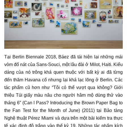
Tại Berlin Biennale 2018,
Báez
đã tái hiện lại những mái
vòm đổ nát của Sans-Souci, một lâu đài ở Milot, Haiti. Kiểu
dáng của nó trông khá quen thuộc với bất kỳ ai đã từng
đến thăm Havana cổ nhưng lại khá lạc lõng ở Berlin. Các
tác phẩm
cũ hơn như “Tôi có thể vượt qua không? Giới
thiệu Túi giấy màu nâu cho người hâm mộ dùng thử vào
tháng 6” (Can I Pass? Introducing the Brown Paper Bag to
the Fan Test for the Month of June) (2011) tại Bảo tàng
Nghệ thuật Pérez Miami và dựa trên một bài kiểm tra thực
tế xác định độ trắng vào thế kỷ 19. Những
tác phẩm
kích