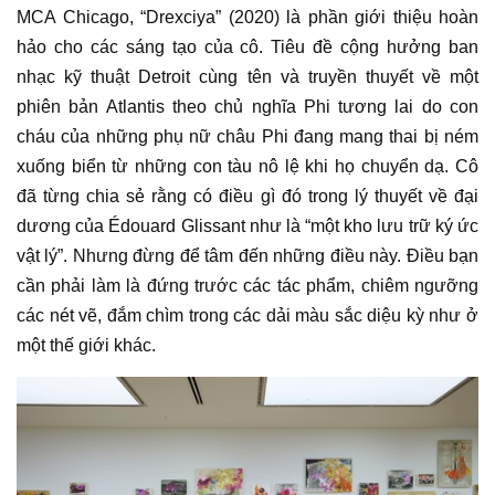
MCA Chicago, “Drexciya” (2020) là phần giới thiệu hoàn
hảo cho các sáng tạo của cô. Tiêu đề cộng hưởng ban
nhạc kỹ thuật Detroit cùng tên và truyền thuyết về một
phiên bản Atlantis theo chủ nghĩa Phi tương lai do con
cháu của những phụ nữ châu Phi đang mang thai bị ném
xuống biển từ những con tàu nô lệ khi họ chuyển dạ. Cô
đã từng chia sẻ rằng có điều gì đó trong lý thuyết về đại
dương của Édouard Glissant như là “một kho lưu trữ ký ức
vật lý”. Nhưng đừng để tâm đến những điều này. Điều bạn
cần phải làm là đứng trước các
tác phẩm
, chiêm ngưỡng
các nét vẽ, đắm chìm trong các dải màu sắc diệu kỳ như ở
một thế giới khác.