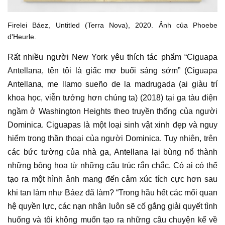
Firelei Báez, Untitled (Terra Nova), 2020. Ảnh của Phoebe
d'Heurle.
Rất nhiều người New York yêu thích
tác phẩm
“Ciguapa
Antellana, tên tôi là giấc mơ buổi sáng sớm” (Ciguapa
Antellana, me llamo sueño de la madrugada (ai giàu trí
khoa học, viễn tưởng hơn chúng ta) (2018) tại ga tàu điện
ngầm ở Washington Heights theo truyền thống của người
Dominica. Ciguapas là một loại sinh vật xinh đẹp và nguy
hiểm trong thần thoại của người Dominica. Tuy nhiên, trên
các bức tường của nhà ga, Antellana lại bùng nổ thành
những bông hoa từ những cấu trúc rắn chắc. Có ai có thể
tạo ra một hình ảnh mang đến cảm xúc tích cực hơn sau
khi tan làm như Báez đã làm? “Trong hầu hết các mối quan
hệ quyền lực, các nạn nhân luôn sẽ cố gắng giải quyết tình
huống và tôi không muốn tạo ra những câu chuyện kể về