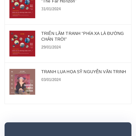
“The Far Horizon”
31/01/2024
TRIỂN LÃM TRANH “PHÍA XA LÀ ĐƯỜNG
CHÂN TRỜI”
29/01/2024
TRANH LỤA HỌA SỸ NGUYỄN VĂN TRINH
03/01/2024