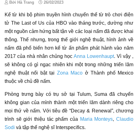
Bởi Hà Trang
26/02/2023
Kể từ khi bộ phim truyền hình chuyển thể từ trò chơi điện
tử The Last of Us của HBO vào tháng trước, dường như
một nguồn cảm hứng bất tận về các loại nấm đã được khai
thông. Thế nhưng, trong
thế giới nghệ thuật
, hình ảnh về
nấm đã phổ biến hơn kể từ ấn phẩm phát hành vào năm
2017 của nhà nhân chủng học
Anna Lowenhaupt
. Vì vậy ,
sẽ không có gì ngạc nhiên khi một trong những
triển lãm
nghệ thuật
nổi bật tại
Zona Maco
ở Thành phố Mexico
thuộc về chủ đề nấm.
Phòng trưng bày
có trụ sở tại Tulum, Suma đã chuyển
không gian của mình thành một
triển lãm
dành riêng cho
mọi thứ về nấm. Với tiêu đề “Decay & Renewal”, chương
trình sẽ giới thiệu
tác phẩm
của
Maria Monteys
,
Claudio
Sodi
và tập thể nghệ sĩ Interspecifics.