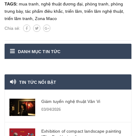
TAGS:
mua tranh
,
nghệ thuật đương đại
,
phòng tranh
,
phòng
trưng bày
,
tác phẩm điêu khắc
,
triển lãm
,
triển lãm nghệ thuật
,
triển lãm tranh
,
Zona Maco
Chia sẻ:
DANH MỤC TIN TỨC
TIN TỨC NỔI BẬT
Giám tuyển nghệ thuật Vân Vi
03/04/2026
Exhibition of compact landscape painting