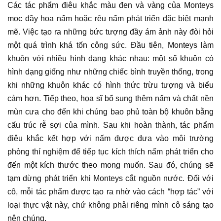
Các
tác phẩm điêu khắc
màu đen và vàng của Monteys
mọc đầy hoa nấm hoặc rêu nấm phát triển đặc biệt mạnh
mẽ. Việc tạo ra những bức tượng đầy ám ảnh này đòi hỏi
một quá trình khá tốn công sức. Đầu tiên, Monteys làm
khuôn với nhiều hình dạng khác nhau: một số khuôn có
hình dạng giống như những chiếc bình truyền thống, trong
khi những khuôn khác có hình thức trừu tượng và biểu
cảm hơn. Tiếp theo,
họa sĩ
bổ sung thêm nấm và chất nền
mùn cưa cho đến khi chúng bao phủ toàn bộ khuôn bằng
cấu trúc rễ sợi của mình. Sau khi hoàn thành,
tác phẩm
điêu khắc
kết hợp với nấm được đưa vào môi trường
phòng thí nghiệm để tiếp tục kích thích nấm phát triển cho
đến một kích thước theo mong muốn. Sau đó, chúng sẽ
tạm dừng phát triển khi Monteys cắt nguồn nước. Đối với
cô, mỗi
tác phẩm
được tạo ra nhờ vào cách “hợp tác” với
loại thực vật này, chứ không phải riêng mình cô sáng tạo
nên chúng.