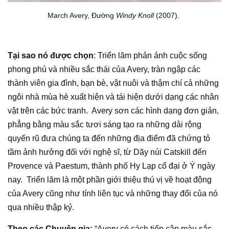
March Avery, Đường
Windy Knoll
(2007).
Tại sao nó được chọn
:
Triển lãm
phản ánh cuộc sống
phong phú và nhiều sắc thái của Avery, tràn ngập các
thành viên gia đình, bạn bè, vật nuôi và thậm chí cả những
ngôi nhà mùa hè xuất hiện và tái hiện dưới dạng các nhân
vật trên các bức tranh. Avery sơn các hình dạng đơn giản,
phẳng bằng màu sắc tươi sáng tạo ra những dải rộng
quyến rũ đưa chúng ta đến những địa điểm đã chứng tỏ
tầm ảnh hưởng đối với nghệ sĩ, từ Dãy núi Catskill đến
Provence và Paestum, thành phố Hy Lạp cổ đại ở Ý ngày
nay.
Triển lãm
là một phần giới thiệu thú vị về hoạt động
của Avery cũng như tính liên tục và những thay đổi của nó
qua nhiều thập kỷ.
Theo các Chuyên gia:
“Avery có cách tiếp cận màu sắc