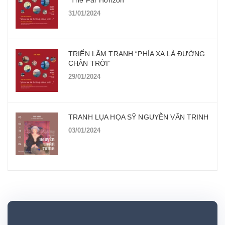
“The Far Horizon”
31/01/2024
TRIỂN LÃM TRANH “PHÍA XA LÀ ĐƯỜNG
CHÂN TRỜI”
29/01/2024
TRANH LỤA HỌA SỸ NGUYỄN VĂN TRINH
03/01/2024