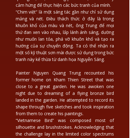
cảm hứng để thực hiện các bức tranh của mình.
“Chim việt” là một sáng tác gần như chỉ sử dụng
mảng và nét. Điều thách thức ở đây là trong
khuôn khổ của màu và nét, ông Trung để mọi
thứ đan xen vào nhau, lấp lánh ánh sáng, dường
như muốn lan tỏa, phá vỡ khuôn khổ và tạo ra
hướng của sự chuyển động. Ta có thể nhận ra
một số kỹ thuật sơn mài được sử dụng trong bức
tranh này kế thừa từ danh họa Nguyễn Sáng.
Painter Nguyen Quang Trung recounted his
former home on Kham Thien Street that was
close to a great garden. He was awoken one
night due to dreaming of a flying bronze bird
landed in the garden. He attempted to record its
shape through five sketches and took inspiration
from them to create his paintings.
“Vietnamese Bird” was composed most of
silhouette and brushstrokes. Acknowledging that
the challenge lay in the limited color spectrums