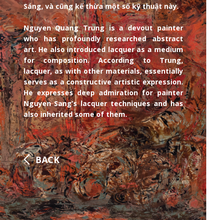
Sáng, và cũng kế thừa một số kỹ thuật này.
Nguyen Quang Trung is a devout painter
who has profoundly researched abstract
art. He also introduced lacquer as a medium
for composition. According to Trung,
lacquer, as with other materials, essentially
serves as a constructive artistic expression.
He expresses deep admiration for painter
Nguyen Sang’s lacquer techniques and has
also inherited some of them.
BACK