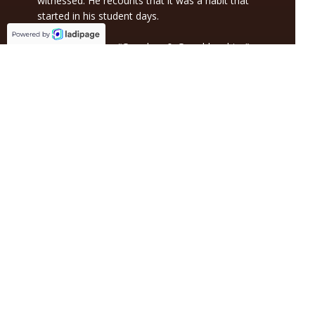
witnessed. He recounts that it was a habit that
started in his student days.
1989 His painting “Grandma & Granddaughter”
(1986, oil painting, 0.6m x 0.8m) was selected to
partake in the Exhibition of Young Artists of
Socialist countries in the former Soviet Union.
2020 The exhibition “Return” at Vietnam
National Fine Arts Museum displayed various oil
and lacquer paintings from 20 years of
composing by Nguyen Quang Trung. The
collection was introduced by painter Ly Truc Son
2023 Exhibition “The Muse’s Introduction of
Nguyen Quang Trung’s Artworks” at The Muse
Art Space