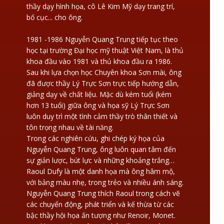
thầy dạy hình họa, cô Lê Kim Mỹ dạy trang trí,
bố cục... cho ông.
1981 -1986 Nguyễn Quang Trung tiếp tục theo
học tại trường Đại học mỹ thuật Việt Nam, là thủ
khoa đầu vào 1981 và thủ khoa đầu ra 1986.
Sau khi lựa chọn học Chuyên khoa Sơn mài, ông
đã được thầy Lý Trực Sơn trực tiếp hướng dẫn,
giảng dạy về chất liệu. Mặc dù kém tuổi (kém
hơn 13 tuổi) giữa ông và họa sỹ Lý Trực Sơn
luôn duy trì một tình cảm thầy trò thân thiết và
tôn trọng nhau về tài năng.
Trong các nghiên cứu, ghi chép ký họa của
Nguyễn Quang Trung, ông luôn quan tâm đến
sự giản lược, bút lực và những khoảng trắng…
Raoul Dufy là một danh họa mà ông hâm mộ,
với bảng màu nhẹ, trong trẻo và nhiều ánh sáng.
Nguyễn Quang Trung thích Raoul trong cách vẽ
các chuyển động, phát triển và kế thừa từ các
bậc thầy hội họa ấn tượng như Renoir, Monet.