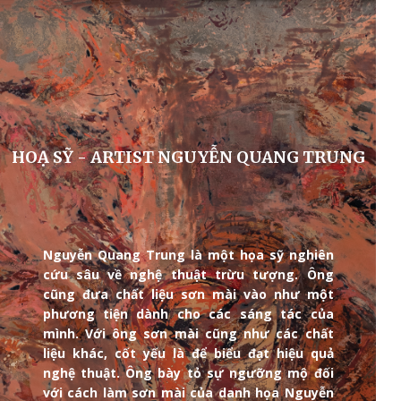
HOẠ SỸ - ARTIST NGUYỄN QUANG TRUNG
Nguyễn Quang Trung là một họa sỹ nghiên
cứu sâu về nghệ thuật trừu tượng. Ông
cũng đưa chất liệu sơn mài vào như một
phương tiện dành cho các sáng tác của
mình. Với ông sơn mài cũng như các chất
liệu khác, cốt yếu là để biểu đạt hiệu quả
nghệ thuật. Ông bày tỏ sự ngưỡng mộ đối
với cách làm sơn mài của danh họa Nguyễn