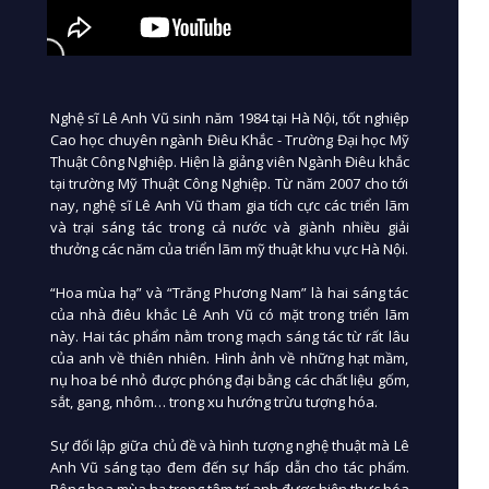
Nghệ sĩ Lê Anh Vũ sinh năm 1984 tại Hà Nội, tốt nghiệp
Cao học chuyên ngành Điêu Khắc - Trường Đại học Mỹ
Thuật Công Nghiệp. Hiện là giảng viên Ngành Điêu khắc
tại trường Mỹ Thuật Công Nghiệp. Từ năm 2007 cho tới
nay, nghệ sĩ Lê Anh Vũ tham gia tích cực các triển lãm
và trại sáng tác trong cả nước và giành nhiều giải
thưởng các năm của triển lãm mỹ thuật khu vực Hà Nội.
“Hoa mùa hạ” và “Trăng Phương Nam” là hai sáng tác
của nhà điêu khắc Lê Anh Vũ có mặt trong triển lãm
này. Hai tác phẩm nằm trong mạch sáng tác từ rất lâu
của anh về thiên nhiên. Hình ảnh về những hạt mầm,
nụ hoa bé nhỏ được phóng đại bằng các chất liệu gốm,
sắt, gang, nhôm… trong xu hướng trừu tượng hóa.
Sự đối lập giữa chủ đề và hình tượng nghệ thuật mà Lê
Anh Vũ sáng tạo đem đến sự hấp dẫn cho tác phẩm.
Bông hoa mùa hạ trong tâm trí anh được hiện thực hóa