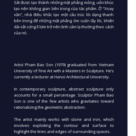
Sắt được tạo thành những mặt phẳng mỏng, uốn khúc
tạo nên không gian bên trong của tác phẩm. Ở “Xoay
vần”, nhà điêu khắc tạo một cấu trúc lõi dạng thanh
bên trong để những mặt phẳng ôm cuộn lấy lõi, khiến
dải sắt cứng lì lợm trở nên tình cảm lạ thường theo cách
của nó.
Artist Pham Bao Son (1979) graduated from Vietnam
University of Fine Art with a Masters in Sculpture. He’s
currently a lecturer at Hanoi Architectural University.
In contemporary sculpture, abstract sculpture only
accounts for a small percentage. Sculptor Pham Bao
Son is one of the few artists who gravitates toward
rationalizing the geometric abstraction.
The artist mainly works with stone and iron, which
involves exploiting the contour and surface to
highlight the lines and edges of surrounding spaces.