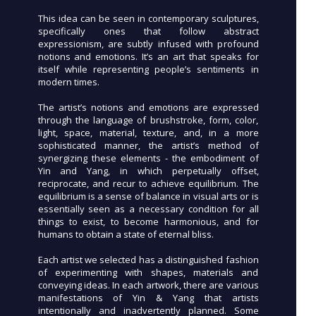
This idea can be seen in contemporary sculptures,
specifically ones that follow abstract
expressionism, are subtly infused with profound
notions and emotions. It’s an art that speaks for
itself while representing people’s sentiments in
modern times.
The artist’s notions and emotions are expressed
through the language of brushstroke, form, color,
light, space, material, texture, and, in a more
sophisticated manner, the artist’s method of
synergizing these elements - the embodiment of
Yin and Yang, in which perpetually offset,
reciprocate, and recur to achieve equilibrium. The
equilibrium is a sense of balance in visual arts or is
essentially seen as a necessary condition for all
things to exist, to become harmonious, and for
humans to obtain a state of eternal bliss.
Each artist we selected has a distinguished fashion
of experimenting with shapes, materials and
conveying ideas. In each artwork, there are various
manifestations of Yin & Yang that artists
intentionally and inadvertently planned. Some