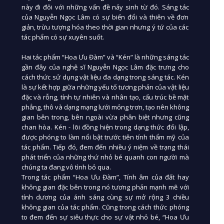
này đi đôi với những vấn đề nảy sinh từ đó. Sáng tác
của Nguyễn Ngọc Lâm có sự biến đổi và thiên về đơn
giản, trừu tượng hóa theo thời gian nhưng ý tứ của các
tác phẩm có sự xuyên suốt.
Hai tác phẩm “Hoa Ưu Đàm” và “Kén” là những sáng tác
gần đây của nghệ sĩ Nguyễn Ngọc Lâm đặc trưng cho
cách thức sử dụng vật liệu đa dạng trong sáng tác. Kén
là sự kết hợp giữa những yếu tố tương phản của vật liệu
đặc và rỗng, tính tự nhiên và nhân tạo, cấu trúc bề mặt
phẳng, thô và dạng mạng lưới mỏng trơn, tạo nên không
gian bên trong, bên ngoài vừa phân biệt nhưng cũng
chan hòa. Kén - lõi đồng hiện trong dạng thức đối lập,
được phóng to làm nổi bật trước tiên tính thẩm mỹ của
tác phẩm. Tiếp đó, đem đến nhiều ý niệm về trạng thái
phát triển của những thứ nhỏ bé quanh con người mà
chúng ta đang vô tình bỏ qua.
Trong tác phẩm “Hoa Ưu Đàm”, Tính âm của đất hay
không gian đặc bên trong nó tương phản mạnh mẽ với
tính dương của ánh sáng cùng sự mở rộng 3 chiều
không gian của tác phẩm. Cũng trong cách thức phóng
to đem đến sự siêu thực cho sự vật nhỏ bé, “Hoa Ưu