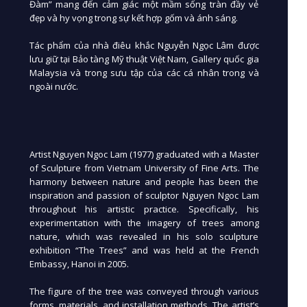
Đàm” mang đến cảm giác một mầm sống tràn đầy vẻ
đẹp và hy vọng trong sự kết hợp gốm và ánh sáng.
Tác phẩm của nhà điêu khắc Nguyễn Ngọc Lâm được
lưu giữ tại Bảo tàng Mỹ thuật Việt Nam, Gallery quốc gia
Malaysia và trong sưu tập của các cá nhân trong và
ngoài nước.
Artist Nguyen Ngoc Lam (1977) graduated with a Master
of Sculpture from Vietnam University of Fine Arts. The
harmony between nature and people has been the
inspiration and passion of sculptor Nguyen Ngoc Lam
throughout his artistic practice. Specifically, his
experimentation with the imagery of trees among
nature, which was revealed in his solo sculpture
exhibition “The Trees” and was held at the French
Embassy, ​​Hanoi in 2005.
The figure of the tree was conveyed through various
forms, materials, and installation methods. The artist’s