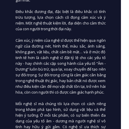
gũi nhất.
Điêu khắc đương đại, đặc biệt là điêu khắc có tính
trừu tượng, lựa chọn cách cô đọng cảm xúc và ý
niệm. Một nghệ thuật kiệm lời, đại diện cho cảm thức
của con người trong thời đại này.
Cảm xúc, ý niệm của nghệ sĩ được thể hiện qua ngôn
ngữ của đường nét, hình thể, màu sắc, ánh sáng,
không gian, vật liệu, chất cảm bề mặt… và ở mức độ
tinh tế hơn là cách nghệ sĩ đặt tỷ lệ cho các yếu tố
này - hay chính các cặp song hành của yếu tố “Âm -
Dương” luôn bù trừ, qua lại, xoay chuyển để tạo nên
sự đối trọng. Sự đối trọng cũng là cảm giác cân bằng
trong nghệ thuật thị giác, hay bản chất nó được xem
như điều kiện cần để mọi vật chất tồn tại, trở nên hài
hòa, còn con người thì có được cảm giác hạnh phúc.
Mỗi nghệ sĩ mà chúng tôi lựa chọn có cách riêng
trong khám phá tạo hình, sử dụng vật liệu và thể
hiện ý tưởng. Ở mỗi tác phẩm, có sự biến thiên đa
dạng của yếu tố âm - dương mà người nghệ sĩ vô
tình hay hữu ý gửi gắm. Có nghệ sĩ ưa thích sự